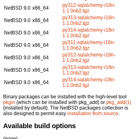
py312-sqlalchemy-i18n-
NetBSD 9.0
x86_64
1.1.0nb2.tgz
py313-sqlalchemy-i18n-
NetBSD 9.0
x86_64
1.1.0nb2.tgz
py314-sqlalchemy-i18n-
NetBSD 9.0
x86_64
1.1.0nb2.tgz
py311-sqlalchemy-i18n-
NetBSD 9.0
x86_64
1.1.0nb2.tgz
py312-sqlalchemy-i18n-
NetBSD 9.0
x86_64
1.1.0nb2.tgz
py313-sqlalchemy-i18n-
NetBSD 9.0
x86_64
1.1.0nb2.tgz
py314-sqlalchemy-i18n-
NetBSD 9.0
x86_64
1.1.0nb2.tgz
Binary packages can be installed with the high-level tool
pkgin
(which can be installed with pkg_add) or
pkg_add(1)
(installed by default). The NetBSD packages collection is
also designed to permit easy
installation from source
.
Available build options
(none)