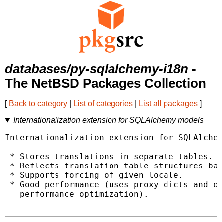
databases/py-sqlalchemy-i18n
-
The NetBSD Packages Collection
[
Back to category
|
List of categories
|
List all packages
]
Internationalization extension for SQLAlchemy models
Internationalization extension for SQLAlchem
 * Stores translations in separate tables.

 * Reflects translation table structures bas
 * Supports forcing of given locale.

 * Good performance (uses proxy dicts and ot
   performance optimization).
