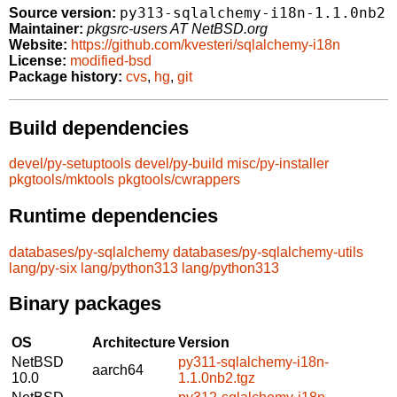
py313-sqlalchemy-i18n-1.1.0nb2
Source version:
Maintainer:
pkgsrc-users AT NetBSD.org
Website:
https://github.com/kvesteri/sqlalchemy-i18n
License:
modified-bsd
Package history:
cvs
,
hg
,
git
Build dependencies
devel/py-setuptools
devel/py-build
misc/py-installer
pkgtools/mktools
pkgtools/cwrappers
Runtime dependencies
databases/py-sqlalchemy
databases/py-sqlalchemy-utils
lang/py-six
lang/python313
lang/python313
Binary packages
OS
Architecture
Version
NetBSD
py311-sqlalchemy-i18n-
aarch64
10.0
1.1.0nb2.tgz