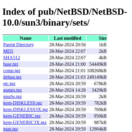
Index of pub/NetBSD/NetBSD-
10.0/sun3/binary/sets/
Name
Last modified
Size
Parent Directory
28-Mar-2024 20:56
1kB
MD5
28-Mar-2024 22:07
2kB
SHA512
28-Mar-2024 22:07
4kB
base.tgz
28-Mar-2024 21:00
54449kB
comp.tgz
28-Mar-2024 21:01
108268kB
debug.tgz
28-Mar-2024 21:03
249149kB
etc.tgz
28-Mar-2024 20:59
678kB
games.tgz
28-Mar-2024 14:28
3429kB
gpufw.tgz
28-Mar-2024 20:59
2kB
kern-DISKLESS.tgz
28-Mar-2024 20:59
782kB
kern-DISKLESS3X.tgz
28-Mar-2024 20:59
769kB
kern-GENERIC.tgz
28-Mar-2024 20:59
950kB
kern-GENERIC3X.tgz
28-Mar-2024 20:59
987kB
man.tgz
28-Mar-2024 20:59
12904kB